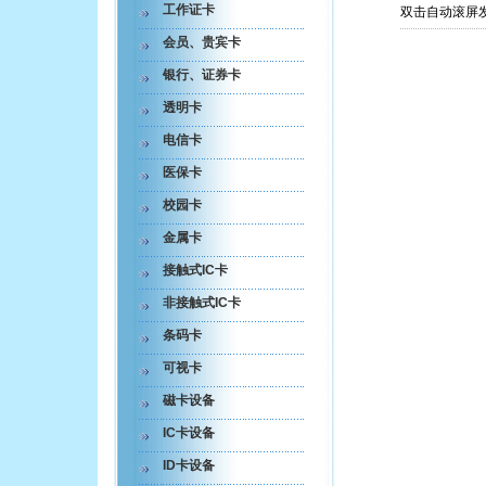
后宫国际俱乐部
工作证卡
双击自动滚屏
全球通车主服务
会员、贵宾卡
真锅咖啡
银行、证券卡
宝马会酒吧
透明卡
巢湖金碧辉煌俱乐部
电信卡
豹皇鞋
医保卡
南艳湾
校园卡
金属卡
接触式IC卡
非接触式IC卡
条码卡
可视卡
磁卡设备
IC卡设备
ID卡设备